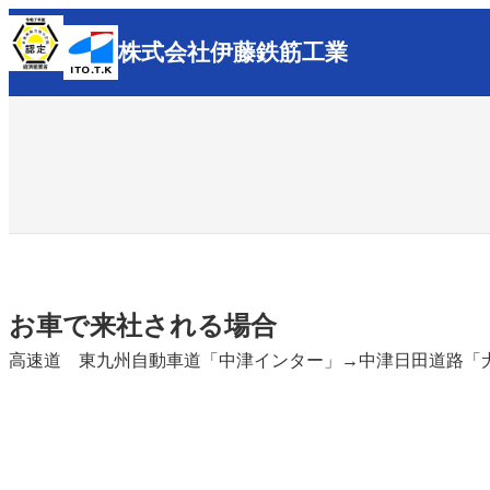
内
株式会社
伊藤鉄筋工業
容
を
ス
キ
ッ
プ
お車で来社される場合
高速道 東九州自動車道「中津インター」→中津日田道路「