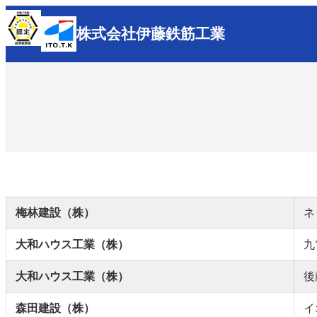
内
株式会社
伊藤鉄筋工業
容
を
ス
キ
ッ
プ
梅林建設（株）
ネ
大和ハウス工業（株）
九
大和ハウス工業（株）
後
森田建設（株）
イ