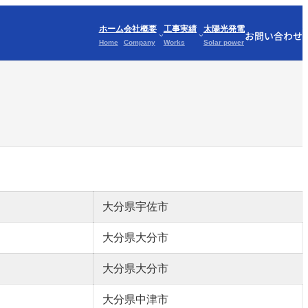
ホーム
会社概要
工事実績
太陽光発電
お問い合わせ
Home
Company
Works
Solar power
大分県宇佐市
大分県大分市
大分県大分市
大分県中津市